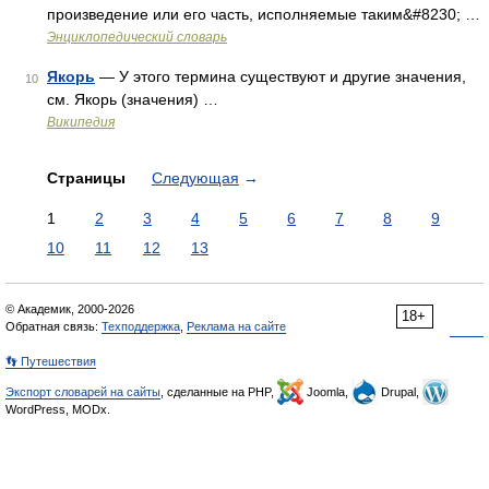
произведение или его часть, исполняемые таким&#8230; …
Энциклопедический словарь
Якорь
— У этого термина существуют и другие значения,
10
см. Якорь (значения) …
Википедия
Страницы
Следующая
→
1
2
3
4
5
6
7
8
9
10
11
12
13
© Академик, 2000-2026
18+
Обратная связь:
Техподдержка
,
Реклама на сайте
👣 Путешествия
Экспорт словарей на сайты
, сделанные на PHP,
Joomla,
Drupal,
WordPress, MODx.