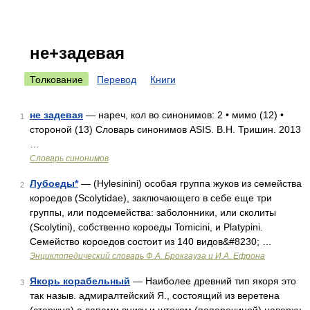
не+задевая
Толкование
Перевод
Книги
не задевая
— нареч, кол во синонимов: 2 • мимо (12) •
1
стороной (13) Словарь синонимов ASIS. В.Н. Тришин. 2013
…
Словарь синонимов
Лубоеды*
— (Hylesinini) особая группа жуков из семейства
2
короедов (Scolytidae), заключающего в себе еще три
группы, или подсемейства: заболонники, или сколиты
(Scolytini), собственно короеды Tomicini, и Platypini.
Семейство короедов состоит из 140 видов&#8230; …
Энциклопедический словарь Ф.А. Брокгауза и И.А. Ефрона
Якорь корабельный
— Наиболее древний тип якоря это
3
так назыв. адмиралтейский Я., состоящий из веретена