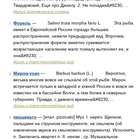
Твардовский, Еще про Данилу. 2. Не попадая&#8230; …
Малый академический словарь
Форель
— Salmo truta morpha fario L. Эта рыба
7
имеет в Европейской России гораздо большее
распространение, нежели предыдущий вид. Впрочем,
распространение форели заметно суживается:
возрастающее население мало помалу вытесняет ее, и
она&#8230; …
Жизнь и ловля пресноводных рыб
Мирон-усач
— Barbus barbus (L.) Вероятно,
8
весьма многие вовсе не слыхали об этой рыбе. Мирон
встречается только в западной и южной России и вовсе не
известен ни в бассейне Волги, а тем более в северных
губерниях. Правда, с давнего времени&#8230; …
Жизнь и ловля пресноводных рыб
пиццикато
— [итал. pizzicato] Муз. I. нареч. Щипком,
9
пальцами на струнном инструменте, не смычком (об
извлечении звуков из смычкового инструмента). Исполнять
п. Заключить квартет п. II. неизм.; ср. Музыкальное