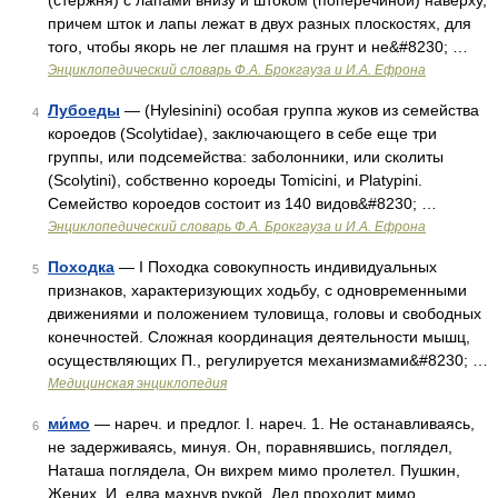
(стержня) с лапами внизу и штоком (поперечиной) наверху,
причем шток и лапы лежат в двух разных плоскостях, для
того, чтобы якорь не лег плашмя на грунт и не&#8230; …
Энциклопедический словарь Ф.А. Брокгауза и И.А. Ефрона
Лубоеды
— (Hylesinini) особая группа жуков из семейства
4
короедов (Scolytidae), заключающего в себе еще три
группы, или подсемейства: заболонники, или сколиты
(Scolytini), собственно короеды Tomicini, и Platypini.
Семейство короедов состоит из 140 видов&#8230; …
Энциклопедический словарь Ф.А. Брокгауза и И.А. Ефрона
Походка
— I Походка совокупность индивидуальных
5
признаков, характеризующих ходьбу, с одновременными
движениями и положением туловища, головы и свободных
конечностей. Сложная координация деятельности мышц,
осуществляющих П., регулируется механизмами&#8230; …
Медицинская энциклопедия
ми́мо
— нареч. и предлог. I. нареч. 1. Не останавливаясь,
6
не задерживаясь, минуя. Он, поравнявшись, поглядел,
Наташа поглядела, Он вихрем мимо пролетел. Пушкин,
Жених. И, едва махнув рукой, Дед проходит мимо.